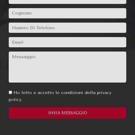
Contattaci per una consulenza
personalizzata
Milano
+390267380110
|
+39026691999
Buccinasco
+390245712082
San Giuliano Milanese
+390283623084
info@spnotai.it