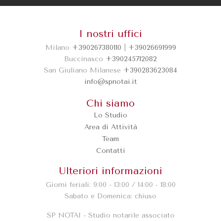
I nostri uffici
Milano
+390267380110
|
+39026691999
Buccinasco
+390245712082
Ho letto e accetto le condizioni della
privacy
San Giuliano Milanese
+390283623084
info@spnotai.it
policy.
Chi siamo
INVIA MESSAGGIO
Lo Studio
Area di Attività
Team
Contatti
Ulteriori informazioni
Giorni feriali: 9:00 - 13:00 / 14:00 - 18:00
Sabato e Domenica: chiuso
SP NOTAI - Studio notarile associato