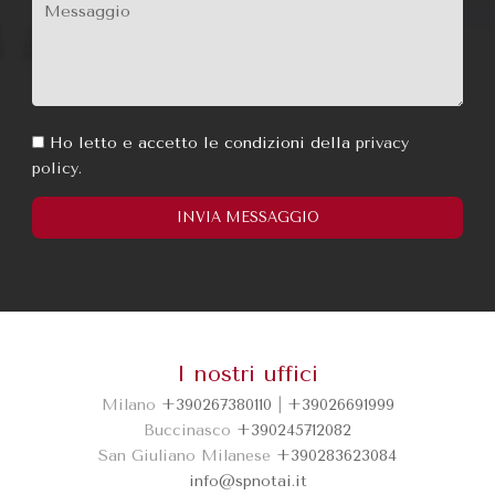
Ho letto e accetto le condizioni della
privacy
policy.
I nostri uffici
Milano
+390267380110
|
+39026691999
INVIA MESSAGGIO
Buccinasco
+390245712082
San Giuliano Milanese
+390283623084
info@spnotai.it